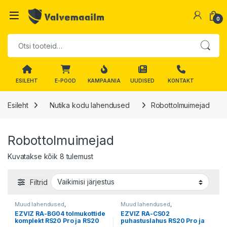
Skip to navigation
Skip to content
0
Otsi:
ESILEHT
E-POOD
KAMPAANIA
UUDISED
KONTAKT
Esileht
Nutika kodu lahendused
Robottolmuimejad
Robottolmuimejad
Kuvatakse kõik 8 tulemust
Filtrid
Muud lahendused
,
Muud lahendused
,
Robottolmuimejad
Robottolmuimejad
EZVIZ RA-BG04 tolmukottide
EZVIZ RA-CS02
komplekt RS20 Pro ja RS20
puhastuslahus RS20 Pro ja