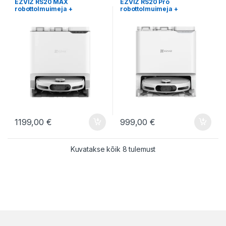
EZVIZ RS20 MAX
EZVIZ RS20 Pro
robottolmuimeja +
robottolmuimeja +
tühjenduskast +
tühjenduskast +
märgpuhastus
märgpuhastus
1199,00
€
999,00
€
Kuvatakse kõik 8 tulemust