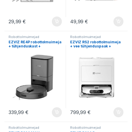
29,99
€
49,99
€
Robottolmuimejad
Robottolmuimejad
EZVIZ RE4P robottolmuimeja
EZVIZ RS2 robottolmuimeja
+ tühjenduskast +
+ vee tühjenduspaak +
märgpuhastus (must)
märgpuhastus
339,99
€
799,99
€
Robottolmuimejad
Robottolmuimejad