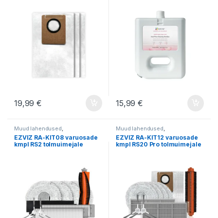
MAX tolmuimejale
RS20 MAX tolmuimejale
19,99
€
15,99
€
Muud lahendused
,
Muud lahendused
,
Robottolmuimejad
Robottolmuimejad
EZVIZ RA-KIT08 varuosade
EZVIZ RA-KIT12 varuosade
kmpl RS2 tolmuimejale
kmpl RS20 Pro tolmuimejale