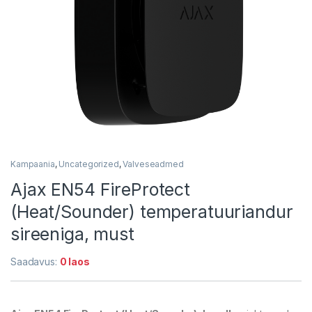
Kampaania
,
Uncategorized
,
Valveseadmed
Ajax EN54 FireProtect
(Heat/Sounder) temperatuuriandur
sireeniga, must
Saadavus:
0 laos