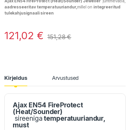
Ajax EN54 FireProtect (Heat/Sounder) Jeweller
juhtmevaba,
aadresseeritav temperatuuriandur,
millel on
integreeritud
tulekahjusignaali sireen
121,02
€
151,28
€
Kirjeldus
Arvustused
Ajax EN54 FireProtect
(Heat/Sounder)
sireeniga
temperatuuriandur,
must