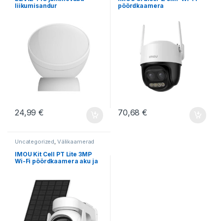
liikumisandur
pöördkaamera
24,99
€
70,68
€
Uncategorized
,
Välikaamerad
IMOU Kit Cell PT Lite 3MP
Wi-Fi pöördkaamera aku ja
päikesepaneeliga