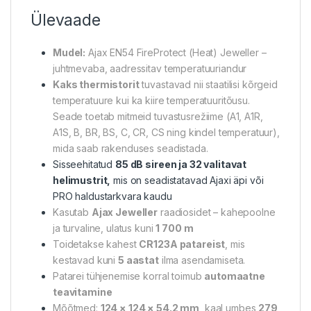
Ülevaade
Mudel:
Ajax EN54 FireProtect (Heat) Jeweller –
juhtmevaba, aadressitav temperatuuriandur
Kaks thermistorit
tuvastavad nii staatilisi kõrgeid
temperatuure kui ka kiire temperatuuritõusu.
Seade toetab mitmeid tuvastusrežiime (A1, A1R,
A1S, B, BR, BS, C, CR, CS ning kindel temperatuur),
mida saab rakenduses seadistada.
Sisseehitatud
85 dB sireen ja 32 valitavat
helimustrit,
mis on seadistatavad Ajaxi äpi või
PRO haldustarkvara kaudu
Kasutab
Ajax Jeweller
raadiosidet – kahepoolne
ja turvaline, ulatus kuni
1 700 m
Toidetakse kahest
CR123A patareist
, mis
kestavad kuni
5 aastat
ilma asendamiseta.
Patarei tühjenemise korral toimub
automaatne
teavitamine
Mõõtmed:
124 × 124 × 54.2 mm
, kaal umbes
279