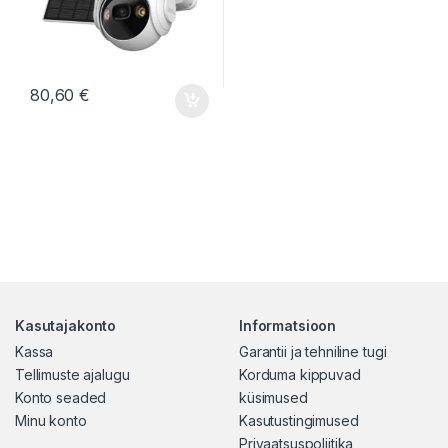
80,60
€
Kasutajakonto
Informatsioon
Kassa
Garantii ja tehniline tugi
Tellimuste ajalugu
Korduma kippuvad
Konto seaded
küsimused
Minu konto
Kasutustingimused
Privaatsuspoliitika