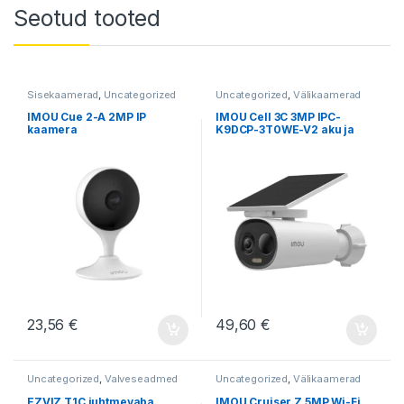
Seotud tooted
Sisekaamerad
,
Uncategorized
Uncategorized
,
Välikaamerad
IMOU Cue 2-A 2MP IP
IMOU Cell 3C 3MP IPC-
kaamera
K9DCP-3T0WE-V2 aku ja
päikesepaneeliga
23,56
€
49,60
€
Uncategorized
,
Valveseadmed
Uncategorized
,
Välikaamerad
EZVIZ T1C juhtmevaba
IMOU Cruiser Z 5MP Wi-Fi