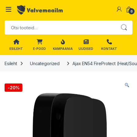
Skip to navigation
Skip to content
0
Otsi:
ESILEHT
E-POOD
KAMPAANIA
UUDISED
KONTAKT
Esileht
Uncategorized
Ajax EN54 FireProtect (Heat/Sou
-
20%