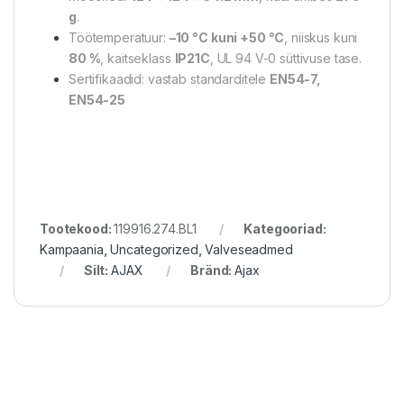
g
.
Töötemperatuur:
–10 °C kuni +50 °C
, niiskus kuni
80 %
, kaitseklass
IP21C
, UL 94 V-0 süttivuse tase.
Sertifikaadid: vastab standarditele
EN54-7,
EN54-25
Tootekood:
119916.274.BL1
Kategooriad:
Kampaania
,
Uncategorized
,
Valveseadmed
Silt:
AJAX
Bränd:
Ajax