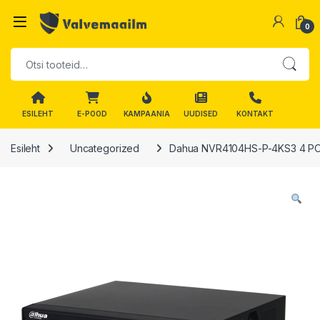
Skip to navigation
Skip to content
0
Otsi:
ESILEHT
E-POOD
KAMPAANIA
UUDISED
KONTAKT
Esileht
Uncategorized
Dahua NVR4104HS-P-4KS3 4 POE k