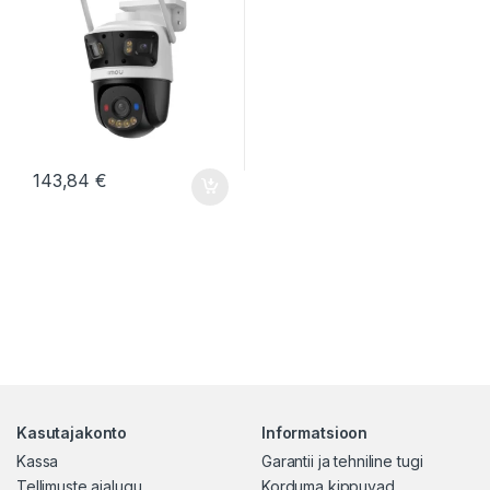
143,84
€
Kasutajakonto
Informatsioon
Kassa
Garantii ja tehniline tugi
Tellimuste ajalugu
Korduma kippuvad