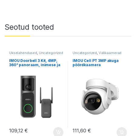
Seotud tooted
Ukselahendused
,
Uncategorized
Uncategorized
,
Välikaamerad
IMOU Doorbell 3 Kit, 4MP,
IMOU Cell PT 3MP akuga
360° panoraam, inimese ja
pöördkaamera
paki tuvastusega
videouksekell
109,12
€
111,60
€