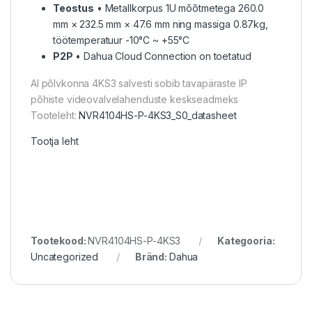
Teostus
• Metallkorpus 1U mõõtmetega 260.0
mm × 232.5 mm × 47.6 mm ning massiga 0.87kg,
töötemperatuur -10°C ~ +55°C
P2P
• Dahua Cloud Connection on toetatud
AI põlvkonna 4KS3 salvesti sobib tavapäraste IP
põhiste videovalvelahenduste keskseadmeks
Tooteleht:
NVR4104HS-P-4KS3_S0_datasheet
Tootja leht
Tootekood:
NVR4104HS-P-4KS3
Kategooria:
Uncategorized
Bränd:
Dahua