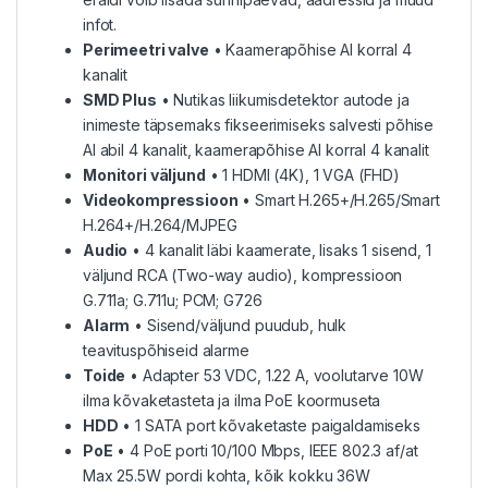
infot.
Perimeetri valve
• Kaamerapõhise AI korral 4
kanalit
SMD Plus
• Nutikas liikumisdetektor autode ja
inimeste täpsemaks fikseerimiseks salvesti põhise
AI abil 4 kanalit, kaamerapõhise AI korral 4 kanalit
Monitori väljund
• 1 HDMI (4K), 1 VGA (FHD)
Videokompressioon
• Smart H.265+/H.265/Smart
H.264+/H.264/MJPEG
Audio
• 4 kanalit läbi kaamerate, lisaks 1 sisend, 1
väljund RCA (Two-way audio), kompressioon
G.711a; G.711u; PCM; G726
Alarm
• Sisend/väljund puudub, hulk
teavituspõhiseid alarme
Toide
• Adapter 53 VDC, 1.22 A, voolutarve 10W
ilma kõvaketasteta ja ilma PoE koormuseta
HDD
• 1 SATA port kõvaketaste paigaldamiseks
PoE
• 4 PoE porti 10/100 Mbps, IEEE 802.3 af/at
Max 25.5W pordi kohta, kõik kokku 36W