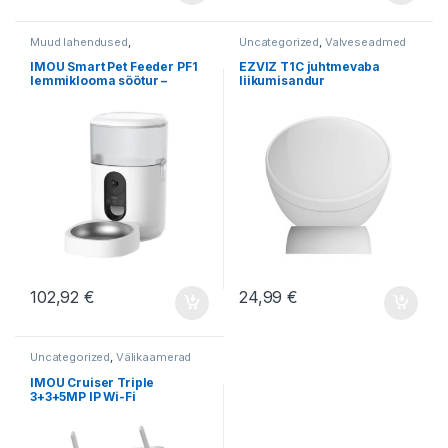
Muud lahendused
,
Uncategorized
,
Valveseadmed
Uncategorized
IMOU Smart Pet Feeder PF1
EZVIZ T1C juhtmevaba
lemmiklooma söötur –
liikumisandur
toidudosaator
102,92
€
24,99
€
Uncategorized
,
Välikaamerad
IMOU Cruiser Triple
3+3+5MP IP Wi-Fi
pöördkaamera