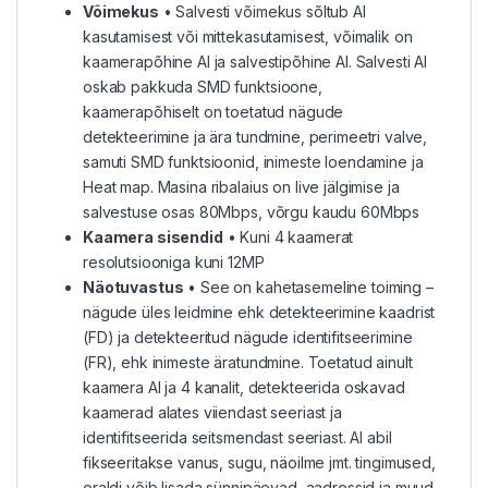
Võimekus
• Salvesti võimekus sõltub AI
kasutamisest või mittekasutamisest, võimalik on
kaamerapõhine AI ja salvestipõhine AI. Salvesti AI
oskab pakkuda SMD funktsioone,
kaamerapõhiselt on toetatud nägude
detekteerimine ja ära tundmine, perimeetri valve,
samuti SMD funktsioonid, inimeste loendamine ja
Heat map. Masina ribalaius on live jälgimise ja
salvestuse osas 80Mbps, võrgu kaudu 60Mbps
Kaamera sisendid
• Kuni 4 kaamerat
resolutsiooniga kuni 12MP
Näotuvastus
• See on kahetasemeline toiming –
nägude üles leidmine ehk detekteerimine kaadrist
(FD) ja detekteeritud nägude identifitseerimine
(FR), ehk inimeste äratundmine. Toetatud ainult
kaamera AI ja 4 kanalit, detekteerida oskavad
kaamerad alates viiendast seeriast ja
identifitseerida seitsmendast seeriast. AI abil
fikseeritakse vanus, sugu, näoilme jmt. tingimused,
eraldi võib lisada sünnipäevad, aadressid ja muud