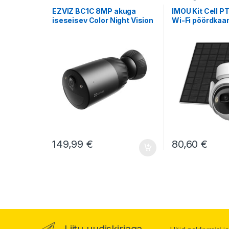
EZVIZ BC1C 8MP akuga
IMOU Kit Cell P
iseseisev Color Night Vision
Wi-Fi pöördkaa
juhtmevaba kaamera
päikesepaneeli
149,99
€
80,60
€
Liitu uudiskirjaga