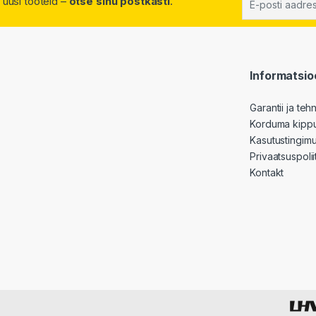
 uusi tooteid –
otse sinu postkasti
.
Informatsio
Garantii ja tehn
Korduma kipp
Kasutustingim
Privaatsuspolii
Kontakt