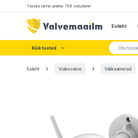
Skip to navigation
Skip to content
Tasuta tarne alates 75€ ostudele!
Esileht
Search for:
Kõik tooted
Esileht
Videovalve
Välikaamerad