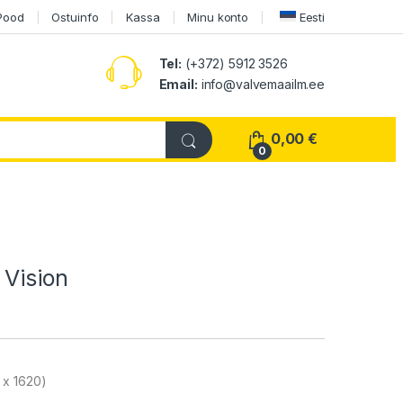
Pood
Ostuinfo
Kassa
Minu konto
Eesti
Tel:
(+372) 5912 3526
Email:
info@valvemaailm.ee
0,00
€
0
 Vision
 x 1620)