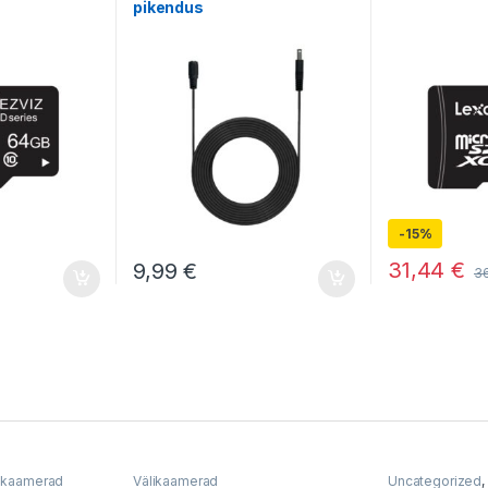
pikendus
-
15%
31,44
€
9,99
€
3
ikaamerad
Välikaamerad
Uncategorized
,