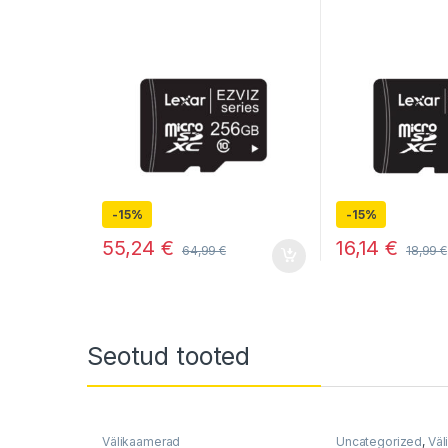
-
15%
-
15%
55,24
€
16,14
€
64,99
€
18,99
€
Seotud tooted
Välikaamerad
Uncategorized
,
Väl