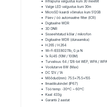
Infrapuna valgustus kuni 30 meetrit
Valge LED valgustus kuni 30m
MicroSD kaardi võimalus kuni 512GB
Päev / öö automaatne filter (ICR)
Digitaalne WDR
3D DNR
Sisseehitatud kõlar / mikrofon
Digitaalne WDR (dünaamika)
H.265 / H.264
Wi-Fi IEEE802.11b, G ja N
1x RJ45 (10M / 100M)
Turvalisus: 64 / 128-bit WEP, WPA / 
Voolutarve 8W (Max)
DC 12V / 1A
Mõõdud(mm): 75.5×75.5×155
Ilmastikukindel (IP67)
Töö temp: -30ºC ~ 60ºC
Kaal: 433g
Garantii 2 aastat