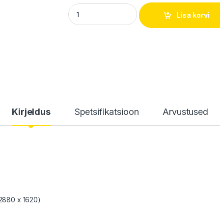
EZVIZ H3 5MP Color Night Vision quantity
Lisa korvi
Kirjeldus
Spetsifikatsioon
Arvustused
(2880 x 1620)