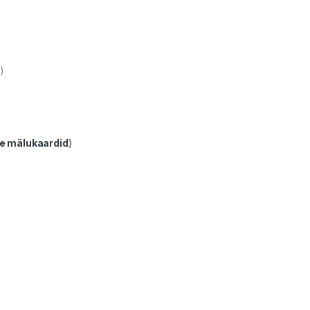
)
ve mälukaardid
)