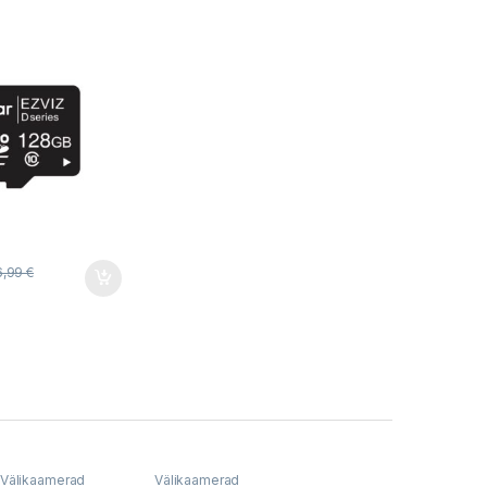
6,99
€
Välikaamerad
Välikaamerad