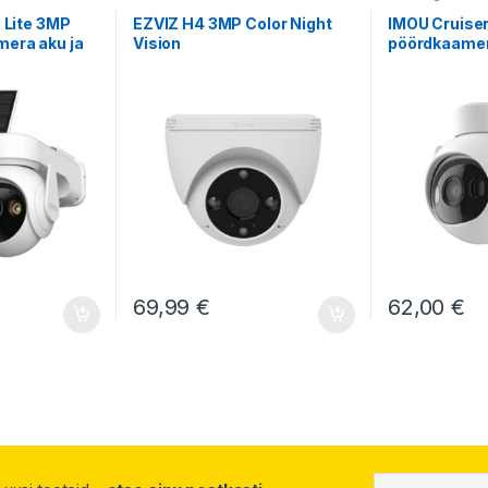
T Lite 3MP
EZVIZ H4 3MP Color Night
IMOU Cruiser
mera aku ja
Vision
pöördkaame
ga
69,99
€
62,00
€