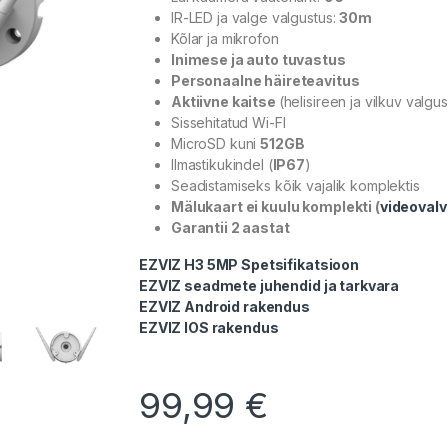
IR-LED ja valge valgustus:
30m
Kõlar ja mikrofon
Inimese ja auto tuvastus
Personaalne häireteavitus
Aktiivne kaitse
(helisireen ja vilkuv valgus
Sissehitatud Wi-FI
MicroSD kuni
512GB
Ilmastikukindel (
IP67
)
Seadistamiseks kõik vajalik komplektis
Mälukaart ei kuulu komplekti (
videoval
Garantii 2 aastat
EZVIZ H3 5MP Spetsifikatsioon
EZVIZ seadmete juhendid ja tarkvara
EZVIZ Android rakendus
EZVIZ IOS rakendus
99,99
€