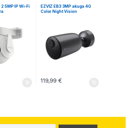
 2 5MP IP Wi-Fi
EZVIZ EB3 3MP akuga 4G
ra
Color Night Vision
119,99
€