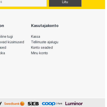
on
Kasutajakonto
iline tugi
Kassa
uvad küsimused
Tellimuste ajalugu
used
Konto seaded
tika
Minu konto