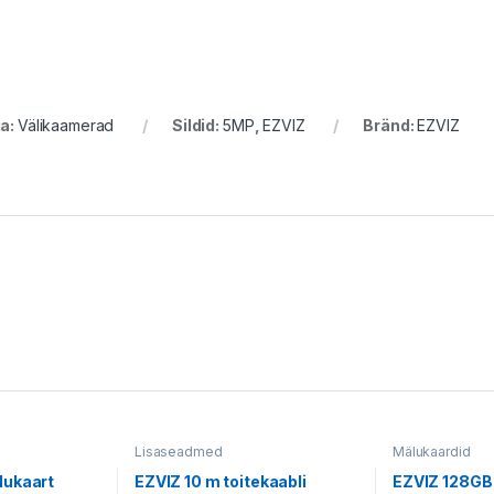
ia:
Välikaamerad
Sildid:
5MP
,
EZVIZ
Bränd:
EZVIZ
Lisaseadmed
Mälukaardid
lukaart
EZVIZ 10 m toitekaabli
EZVIZ 128GB