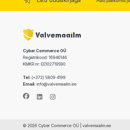
Häid pakkumisi ja
Cyber Commerce OÜ
Registrikood: 16946146
KMKR nr: EE102719590
Tel:
(+372) 5809 4199
Email:
info@valvemaailm.ee
© 2026 Cyber Commerce OÜ | valvemaailm.ee