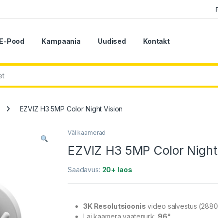
E-Pood
Kampaania
Uudised
Kontakt
EZVIZ H3 5MP Color Night Vision
Välikaamerad
EZVIZ H3 5MP Color Night
Saadavus:
20+ laos
3K Resolutsioonis
video salvestus (2880
Lai kaamera vaatenurk:
96°