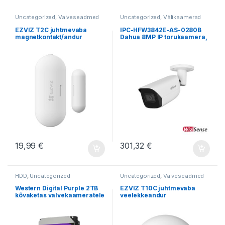
Uncategorized
,
Valveseadmed
Uncategorized
,
Välikaamerad
EZVIZ T2C juhtmevaba
IPC-HFW3842E-AS-0280B
magnetkontakt/andur
Dahua 8MP IP torukaamera,
2.8mm
19,99
€
301,32
€
HDD
,
Uncategorized
Uncategorized
,
Valveseadmed
Western Digital Purple 2TB
EZVIZ T10C juhtmevaba
kõvaketas valvekaameratele
veelekkeandur
– WD23PURZ