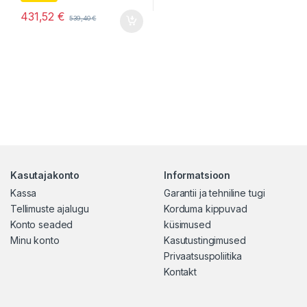
431,52
€
539,40
€
Kasutajakonto
Informatsioon
Kassa
Garantii ja tehniline tugi
Tellimuste ajalugu
Korduma kippuvad
Konto seaded
küsimused
Minu konto
Kasutustingimused
Privaatsuspoliitika
Kontakt