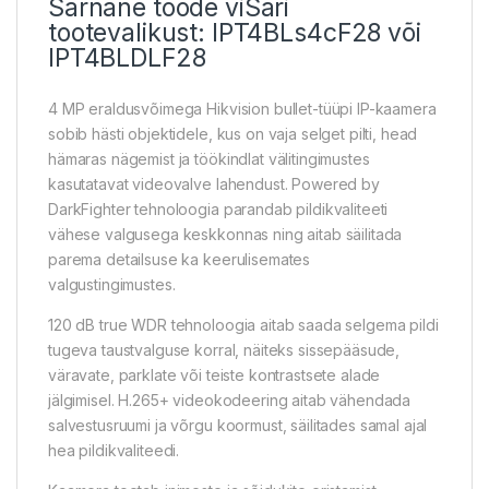
Sarnane toode viSari
tootevalikust:
IPT4BLs4cF28
või
IPT4BLDLF28
4 MP eraldusvõimega Hikvision bullet-tüüpi IP-kaamera
sobib hästi objektidele, kus on vaja selget pilti, head
hämaras nägemist ja töökindlat välitingimustes
kasutatavat videovalve lahendust. Powered by
DarkFighter tehnoloogia parandab pildikvaliteeti
vähese valgusega keskkonnas ning aitab säilitada
parema detailsuse ka keerulisemates
valgustingimustes.
120 dB true WDR tehnoloogia aitab saada selgema pildi
tugeva taustvalguse korral, näiteks sissepääsude,
väravate, parklate või teiste kontrastsete alade
jälgimisel. H.265+ videokodeering aitab vähendada
salvestusruumi ja võrgu koormust, säilitades samal ajal
hea pildikvaliteedi.