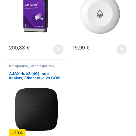
200,88
€
19,99
€
Kampaania
,
Uncategorized
,
Valveseadmed
AJAX Hub2 (4G) must,
keskus, Ethernet ja 2x GSM
-
20%