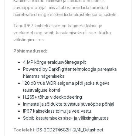
Kaamera toetab inimeste ja sõidukite eristamist
süvaõppe põhjal, mis aitab vähendada tarbetuid
häireteateid ning keskenduda olulistele sündmustele.
Tänu IP67 kaitseklassile on kaamera tolmu- ja
veekindel ning sobib kasutamiseks nii sise- kui ka
välistingimustes.
Põhiomadused:
4 MP kõrge eraldusvõimega pilt
Powered by DarkFighter tehnoloogia paremaks
hämaras nägemiseks
120 dB true WDR selgema pildi jaoks tugeva
taustvalguse korral
H.265+ tõhus videokodeering
Inimeste ja sõidukite tuvastus süvaõppe põhjal
IP67 kaitseklass tolmu ja vee vastu
Sobib kasutamiseks sise- ja välistingimustes
Tooteleht:
DS-2CD2T46G2H-2I/4I_Datasheet