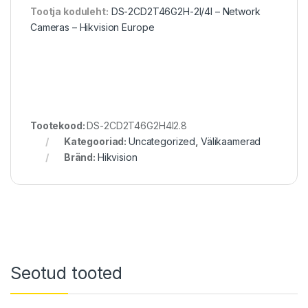
Tootja koduleht:
DS-2CD2T46G2H-2I/4I – Network
Cameras – Hikvision Europe
Tootekood:
DS-2CD2T46G2H4I2.8
Kategooriad:
Uncategorized
,
Välikaamerad
Bränd:
Hikvision
Seotud tooted