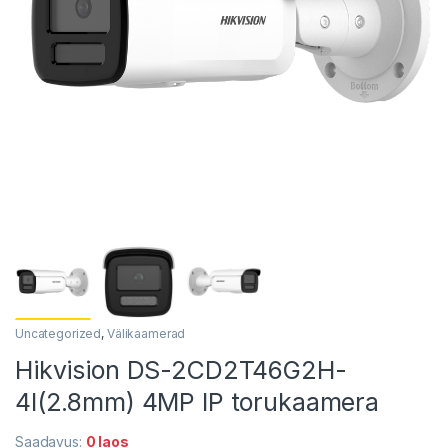
Uncategorized
,
Välikaamerad
Hikvision DS-2CD2T46G2H-
4I(2.8mm) 4MP IP torukaamera
Saadavus:
0 laos