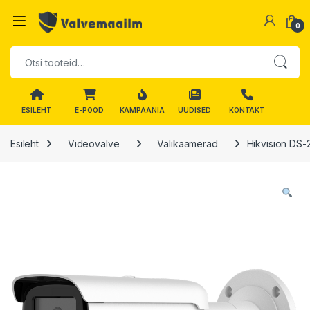
Skip to navigation
Skip to content
0
Otsi:
ESILEHT
E-POOD
KAMPAANIA
UUDISED
KONTAKT
Esileht
Videovalve
Välikaamerad
Hikvision DS