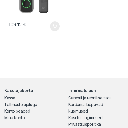
109,12
€
Kasutajakonto
Informatsioon
Kassa
Garantii ja tehniline tugi
Tellimuste ajalugu
Korduma kippuvad
Konto seaded
küsimused
Minu konto
Kasutustingimused
Privaatsuspoliitika