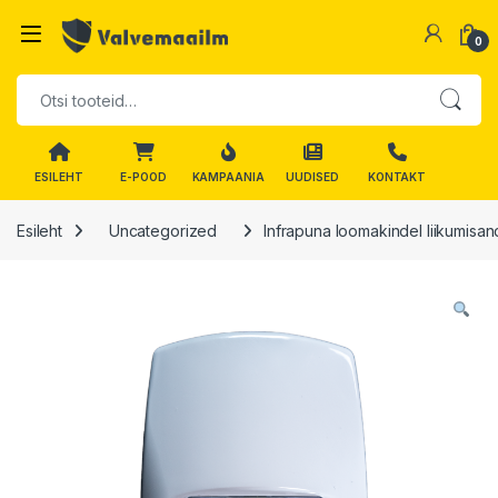
Skip to navigation
Skip to content
0
Otsi:
ESILEHT
E-POOD
KAMPAANIA
UUDISED
KONTAKT
Esileht
Uncategorized
Infrapuna loomakindel liikumisa