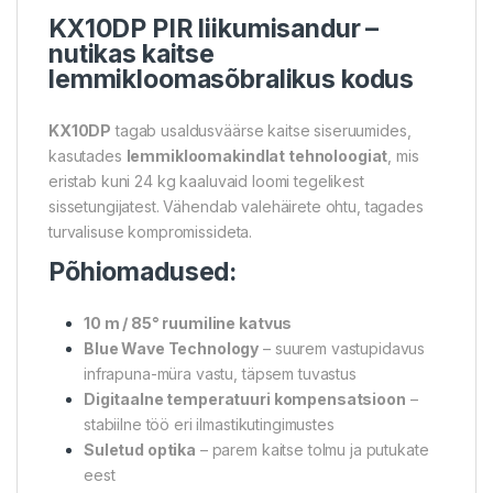
KX10DP PIR liikumisandur –
nutikas kaitse
lemmikloomasõbralikus kodus
KX10DP
tagab usaldusväärse kaitse siseruumides,
kasutades
lemmikloomakindlat tehnoloogiat
, mis
eristab kuni 24 kg kaaluvaid loomi tegelikest
sissetungijatest. Vähendab valehäirete ohtu, tagades
turvalisuse kompromissideta.
Põhiomadused:
10 m / 85° ruumiline katvus
Blue Wave Technology
– suurem vastupidavus
infrapuna-müra vastu, täpsem tuvastus
Digitaalne temperatuuri kompensatsioon
–
stabiilne töö eri ilmastikutingimustes
Suletud optika
– parem kaitse tolmu ja putukate
eest