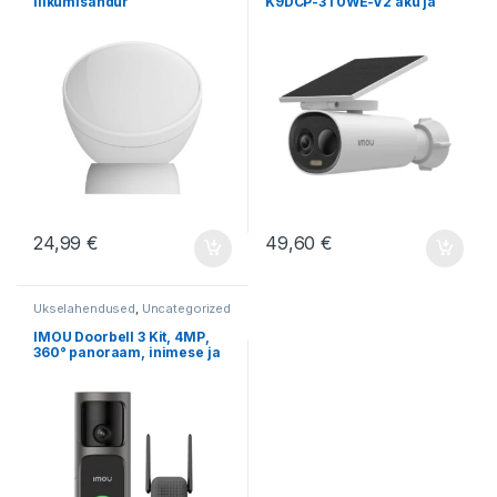
liikumisandur
K9DCP-3T0WE-V2 aku ja
päikesepaneeliga
24,99
€
49,60
€
Ukselahendused
,
Uncategorized
IMOU Doorbell 3 Kit, 4MP,
360° panoraam, inimese ja
paki tuvastusega
videouksekell