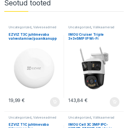
Seotud tooted
Uncategorized
,
Valveseadmed
Uncategorized
,
Välikaamerad
EZVIZ T3C juhtmevaba
IMOU Cruiser Triple
valvestamise/paanikanupp
3+3+5MP IP Wi-Fi
pöördkaamera
19,99
€
143,84
€
Uncategorized
,
Valveseadmed
Uncategorized
,
Välikaamerad
EZVIZ T1C juhtmevaba
IMOU Cell 3C 3MP IPC-