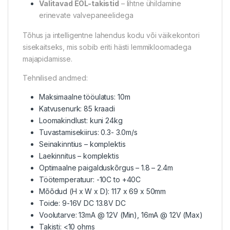
Valitavad EOL-takistid
– lihtne ühildamine
erinevate valvepaneelidega
Tõhus ja intelligentne lahendus kodu või väikekontori
sisekaitseks, mis sobib eriti hästi lemmikloomadega
majapidamisse.
Tehnilised andmed:
Maksimaalne tööulatus: 10m
Katvusenurk: 85 kraadi
Loomakindlust: kuni 24kg
Tuvastamisekiirus: 0.3- 3.0m/s
Seinakinntius – komplektis
Laekinnitus – komplektis
Optimaalne paigalduskõrgus – 1.8 – 2.4m
Töötemperatuur: -10C to +40C
Mõõdud (H x W x D): 117 x 69 x 50mm
Toide: 9-16V DC 13.8V DC
Voolutarve: 13mA @ 12V (Min), 16mA @ 12V (Max)
Takisti: <10 ohms