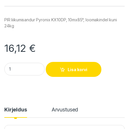
PIR liikumisandur Pyronix KX10DP, 10mx85°, loomakindel kuni
24kg
16,12
€
Infrapuna loomakindel liikumisandur Pyronix KX10DP quantit
Lisa korvi
Kirjeldus
Arvustused