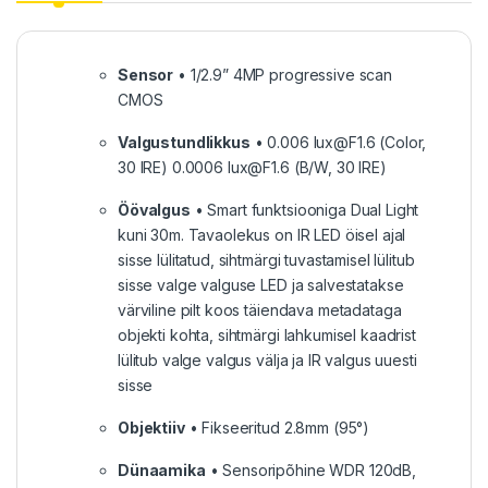
Sensor
• 1/2.9” 4MP progressive scan
CMOS
Valgustundlikkus
• 0.006 lux@F1.6 (Color,
30 IRE) 0.0006 lux@F1.6 (B/W, 30 IRE)
Öövalgus
• Smart funktsiooniga Dual Light
kuni 30m. Tavaolekus on IR LED öisel ajal
sisse lülitatud, sihtmärgi tuvastamisel lülitub
sisse valge valguse LED ja salvestatakse
värviline pilt koos täiendava metadataga
objekti kohta, sihtmärgi lahkumisel kaadrist
lülitub valge valgus välja ja IR valgus uuesti
sisse
Objektiiv
• Fikseeritud 2.8mm (95°)
Dünaamika
• Sensoripõhine WDR 120dB,