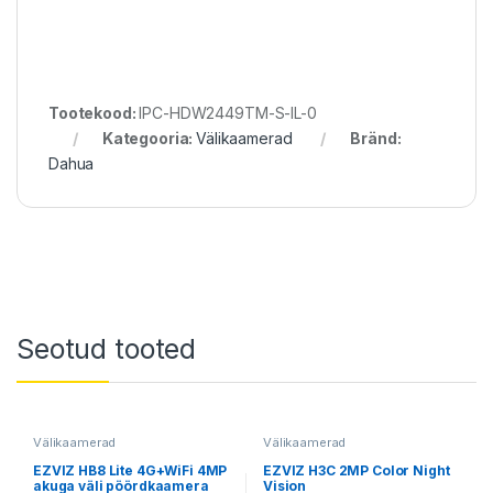
Tootekood:
IPC-HDW2449TM-S-IL-0
Kategooria:
Välikaamerad
Bränd:
Dahua
Seotud tooted
Välikaamerad
Välikaamerad
EZVIZ HB8 Lite 4G+WiFi 4MP
EZVIZ H3C 2MP Color Night
akuga väli pöördkaamera
Vision