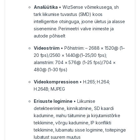
Analüütika
• WizSense võimekusega, sh
tark liikumise tuvastus (SMD) koos
intelligentse otsinguga, joone ületus ja alasse
sisenemine. Perimeetri valve inimeste ja
autode põhiselt
Videostriim
• Põhistriim: – 2688 × 1520@ (1–
20 fps)/2560 × 1440@(1–25/30 fps);
alamstriim: 704 × 576@ (1–25 fps)/704 ×
480@ (1–30 fps)
Videokompressioon
• H.265; H.264;
H.264B; MJPEG
Erisuste logimine
• Liikumise
detekteerimine, kinnikatmine, SD kaardi
kadumine, mahu täitumine ja kirjutamistõrke
tekkimine, võrgu kadumine, IP konflikti
tekkimine, lubamatu sisse logimine, toitepinge
lubatust suurem muutus