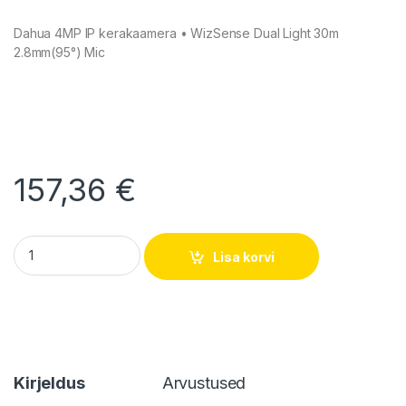
Dahua 4MP IP kerakaamera • WizSense Dual Light 30m
2.8mm(95°) Mic
157,36
€
IPC-HDW2449TM-S-IL-0280B quantity
Lisa korvi
Kirjeldus
Arvustused