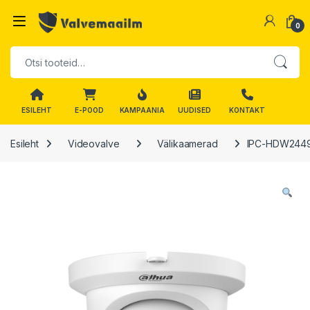
Skip to navigation
Skip to content
0
Otsi:
ESILEHT
E-POOD
KAMPAANIA
UUDISED
KONTAKT
Esileht
Videovalve
Välikaamerad
IPC-HDW2449