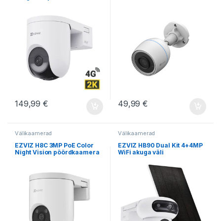
149,99
€
49,99
€
Välikaamerad
Välikaamerad
EZVIZ H8C 3MP PoE Color
EZVIZ HB90 Dual Kit 4+4MP
Night Vision pöördkaamera
WiFi akuga väli
pöördkaamera koos 8W
päikesepaneeliga