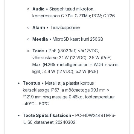
Audio
• Sisseehitatud mikrofon,
kompressioon G.711a; G.711Mu; PCM; G.726
Alarm
• Teavituspõhine
Meedia
• MicroSD kaart kuni 256GB
Toide
• PoE ((802.3af) või 12VDC,
võimsustarve 2.1 W (12 VDC); 2.5 W (PoE)
Max. (H.265 + intelligence on + WDR + warm
light): 4.4 W (12 VDC); 5.2 W (PoE)
Teostus
• Metallist ja plastist korpus
kaitseklassiga IP67 ja mõõtmetega 99.1 mm ×
F121.9 mm ning massiga 0.46kg, töötemperatuur
-40°C – 60°C
Toote Spetsifikatsioon •
IPC-HDW2449TM-S-
IL_S0_datasheet_20240302