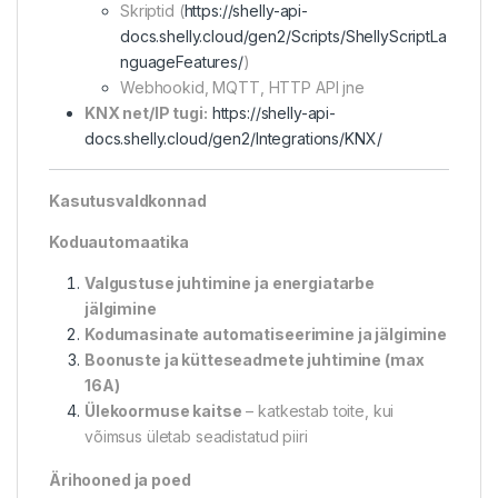
Skriptid (
https://shelly-api-
docs.shelly.cloud/gen2/Scripts/ShellyScriptLa
nguageFeatures/
)
Webhookid, MQTT, HTTP API jne
KNX net/IP tugi:
https://shelly-api-
docs.shelly.cloud/gen2/Integrations/KNX/
Kasutusvaldkonnad
Koduautomaatika
Valgustuse juhtimine ja energiatarbe
jälgimine
Kodumasinate automatiseerimine ja jälgimine
Boonuste ja kütteseadmete juhtimine (max
16A)
Ülekoormuse kaitse
– katkestab toite, kui
võimsus ületab seadistatud piiri
Ärihooned ja poed