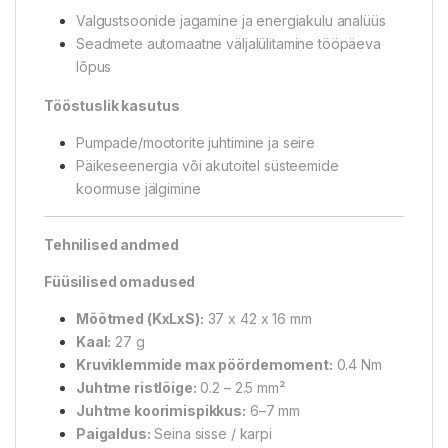
Valgustsoonide jagamine ja energiakulu analüüs
Seadmete automaatne väljalülitamine tööpäeva
lõpus
Tööstuslik kasutus
Pumpade/mootorite juhtimine ja seire
Päikeseenergia või akutoitel süsteemide
koormuse jälgimine
Tehnilised andmed
Füüsilised omadused
Mõõtmed (KxLxS):
37 x 42 x 16 mm
Kaal:
27 g
Kruviklemmide max pöördemoment:
0.4 Nm
Juhtme ristlõige:
0.2 – 2.5 mm²
Juhtme koorimispikkus:
6–7 mm
Paigaldus:
Seina sisse / karpi