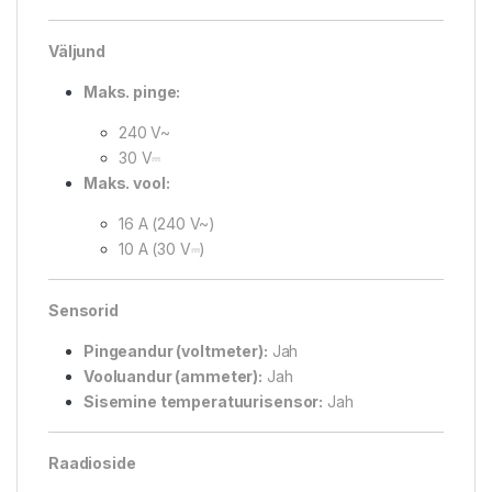
Väljund
Maks. pinge:
240 V~
30 V⎓
Maks. vool:
16 A (240 V~)
10 A (30 V⎓)
Sensorid
Pingeandur (voltmeter):
Jah
Vooluandur (ammeter):
Jah
Sisemine temperatuurisensor:
Jah
Raadioside