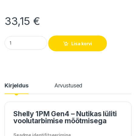
33,15
€
Shelly 1PM Gen4 – Nutikas lüliti voolutarbimise mõõtmisega q
Lisa korvi
Kirjeldus
Arvustused
Shelly 1PM Gen4 – Nutikas lüliti
voolutarbimise mõõtmisega
Seadme
identifitseerimine