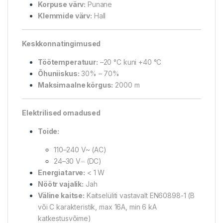
Korpuse värv:
Punane
Klemmide värv:
Hall
Keskkonnatingimused
Töötemperatuur:
–20 °C kuni +40 °C
Õhuniiskus:
30% – 70%
Maksimaalne kõrgus:
2000 m
Elektrilised omadused
Toide:
110–240 V~ (AC)
24–30 V⎓ (DC)
Energiatarve:
< 1 W
Nöötr vajalik:
Jah
Väline kaitse:
Kaitselüliti vastavalt EN60898-1 (B
või C karakteristik, max 16A, min 6 kA
katkestusvõime)