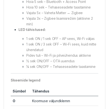
Hoia 5 sek – Bluetooth + Access Point
Hoia 10 sek – Tehaseseadete taastamine
Vajuta 5x – Vaheta Matter ↔ Zigbee
Vajuta 3x – Zigbee lisamisrežiim (aktiivne 2
min)
LED tähistused:
1 sek ON / 1 sek OFF – AP sees, Wi-Fi väljas
1 sek ON / 3 sek OFF – Wi-Fi sees, kuid mitte
ühendatud
Pidev tuli – Wi-Fi ja pilveühendus aktiivne
½ sek ON/OFF – OTA uuendus
¼ sek ON/OFF – Tehaseseadete taastamine
Skeemide legend
Sümbol
Tähendus
O
Koormuse väljundklemm