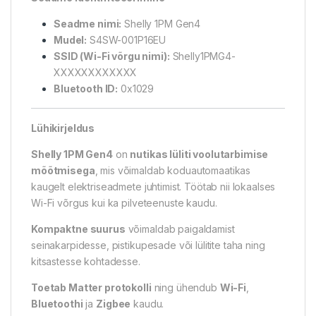
Seadme nimi:
Shelly 1PM Gen4
Mudel:
S4SW-001P16EU
SSID (Wi-Fi võrgu nimi):
Shelly1PMG4-
XXXXXXXXXXXX
Bluetooth ID:
0x1029
Lühikirjeldus
Shelly 1PM Gen4
on
nutikas lüliti voolutarbimise
mõõtmisega
, mis võimaldab koduautomaatikas
kaugelt elektriseadmete juhtimist. Töötab nii lokaalses
Wi-Fi võrgus kui ka pilveteenuste kaudu.
Kompaktne suurus
võimaldab paigaldamist
seinakarpidesse, pistikupesade või lülitite taha ning
kitsastesse kohtadesse.
Toetab Matter protokolli
ning ühendub
Wi-Fi
,
Bluetoothi
ja
Zigbee
kaudu.