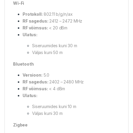
Wi-Fi
Protokoll:
802.11 b/g/n/ax
RF sagedus:
2412 – 2472 MHz
RF võimsus:
< 20 dBm
Ulatus:
Siseruumides kuni 30 m
Väljas kuni 50 m
Bluetooth
Versioon:
5.0
RF sagedus:
2402 – 2480 MHz
RF võimsus:
< 4 dBm
Ulatus:
Siseruumides kuni 10 m
Väljas kuni 30 m
Zigbee