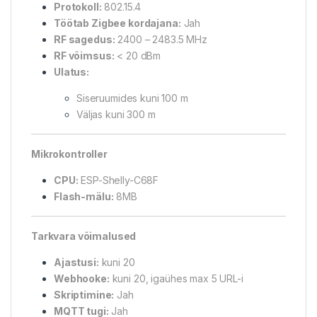
Protokoll:
802.15.4
Töötab Zigbee kordajana:
Jah
RF sagedus:
2400 – 2483.5 MHz
RF võimsus:
< 20 dBm
Ulatus:
Siseruumides kuni 100 m
Väljas kuni 300 m
Mikrokontroller
CPU:
ESP-Shelly-C68F
Flash-mälu:
8MB
Tarkvara võimalused
Ajastusi:
kuni 20
Webhooke:
kuni 20, igaühes max 5 URL-i
Skriptimine:
Jah
MQTT tugi:
Jah