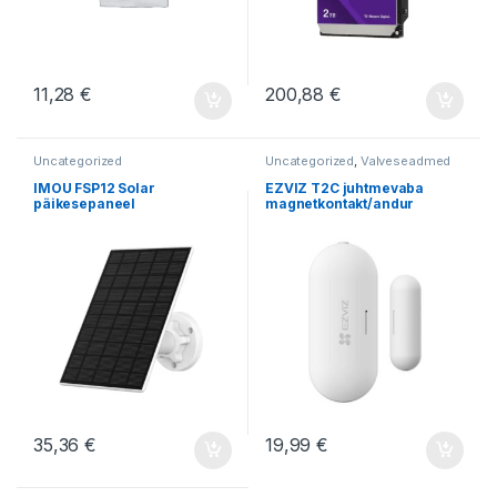
11,28
€
200,88
€
Uncategorized
Uncategorized
,
Valveseadmed
IMOU FSP12 Solar
EZVIZ T2C juhtmevaba
päikesepaneel
magnetkontakt/andur
35,36
€
19,99
€