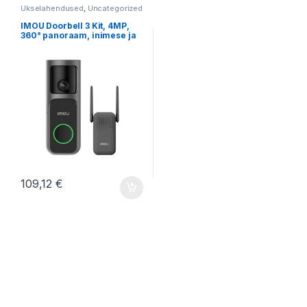
Ukselahendused
,
Uncategorized
IMOU Doorbell 3 Kit, 4MP,
360° panoraam, inimese ja
paki tuvastusega
videouksekell
109,12
€