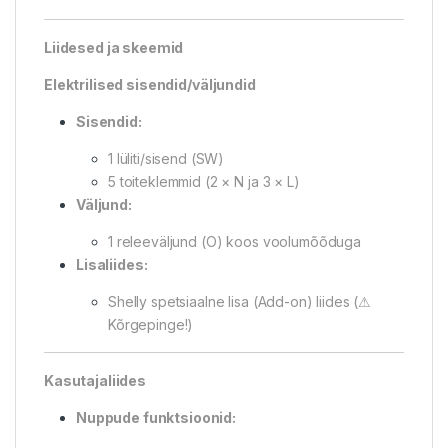
Liidesed ja skeemid
Elektrilised sisendid/väljundid
Sisendid:
1 lüliti/sisend (SW)
5 toiteklemmid (2 × N ja 3 × L)
Väljund:
1 releeväljund (O) koos voolumõõduga
Lisaliides:
Shelly spetsiaalne lisa (Add-on) liides (⚠
Kõrgepinge!)
Kasutajaliides
Nuppude funktsioonid: