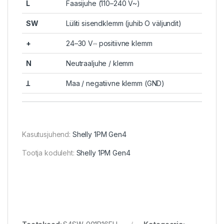
L
Faasijuhe (110–240 V~)
SW
Lüliti sisendklemm (juhib O väljundit)
+
24–30 V⎓ positiivne klemm
N
Neutraaljuhe / klemm
Ʇ
Maa / negatiivne klemm (GND)
Kasutusjuhend:
Shelly 1PM Gen4
Tootja koduleht:
Shelly 1PM Gen4