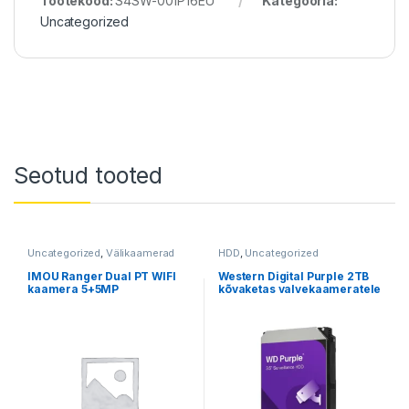
Tootekood:
S4SW-001P16EU
Kategooria:
Uncategorized
Seotud tooted
Uncategorized
,
Välikaamerad
HDD
,
Uncategorized
IMOU Ranger Dual PT WIFI
Western Digital Purple 2TB
kaamera 5+5MP
kõvaketas valvekaameratele
– WD23PURZ