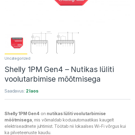
Uncategorized
Shelly 1PM Gen4 – Nutikas lüliti
voolutarbimise mõõtmisega
Saadavus:
2 laos
Shelly 1PM Gen4
on
nutikas lüliti voolutarbimise
mõõtmisega
, mis võimaldab koduautomaatikas kaugelt
elektriseadmete juhtimist. Töötab nii lokaalses Wi-Fi võrgus kui
ka pilveteenuste kaudu.