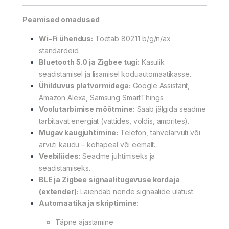
Peamised omadused
Wi-Fi ühendus:
Toetab 802.11 b/g/n/ax
standardeid.
Bluetooth 5.0 ja Zigbee tugi:
Kasulik
seadistamisel ja lisamisel koduautomaatikasse.
Ühilduvus platvormidega:
Google Assistant,
Amazon Alexa, Samsung SmartThings.
Voolutarbimise mõõtmine:
Saab jälgida seadme
tarbitavat energiat (vattides, voldis, amprites).
Mugav kaugjuhtimine:
Telefon, tahvelarvuti või
arvuti kaudu – kohapeal või eemalt.
Veebiliides:
Seadme juhtimiseks ja
seadistamiseks.
BLE ja Zigbee signaalitugevuse kordaja
(extender):
Laiendab nende signaalide ulatust.
Automaatika ja skriptimine:
Täpne ajastamine