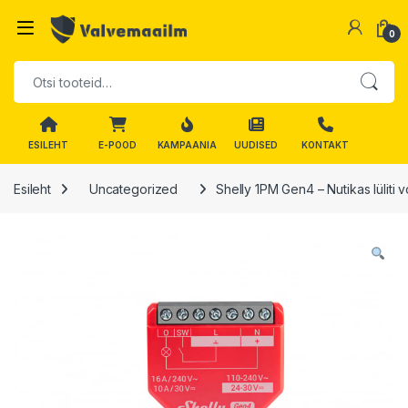
Skip to navigation
Skip to content
0
Otsi:
ESILEHT
E-POOD
KAMPAANIA
UUDISED
KONTAKT
Esileht
Uncategorized
Shelly 1PM Gen4 – Nutikas lüliti