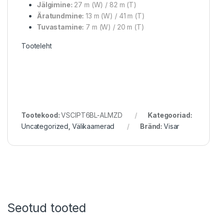
Jälgimine:
27 m (W) / 82 m (T)
Äratundmine:
13 m (W) / 41 m (T)
Tuvastamine:
7 m (W) / 20 m (T)
Tooteleht
Tootekood:
VSCIPT6BL-ALMZD
Kategooriad:
Uncategorized
,
Välikaamerad
Bränd:
Visar
Seotud tooted