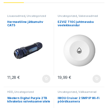
Lisaseadmed
,
Uncategorized
Uncategorized
,
Valveseadmed
Hermeetiline jätkumuhv
EZVIZ T10C juhtmevaba
CAT5
veelekkeandur
11,28
€
19,99
€
HDD
,
Uncategorized
Uncategorized
,
Välikaamerad
Western Digital Purple 2TB
IMOU Cruiser 2 5MP IP Wi-Fi
kõvaketas valvekaameratele
pöördkaamera
– WD23PURZ