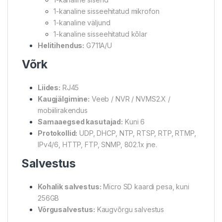
1-kanaline sisseehitatud mikrofon
1-kanaline väljund
1-kanaline sisseehitatud kõlar
Helitihendus:
G711A/U
Võrk
Liides:
RJ45
Kaugjälgimine:
Veeb / NVR / NVMS2.X /
mobiilirakendus
Samaaegsed kasutajad:
Kuni 6
Protokollid:
UDP, DHCP, NTP, RTSP, RTP, RTMP,
IPv4/6, HTTP, FTP, SNMP, 802.1x jne.
Salvestus
Kohalik salvestus:
Micro SD kaardi pesa, kuni
256GB
Võrgusalvestus:
Kaugvõrgu salvestus