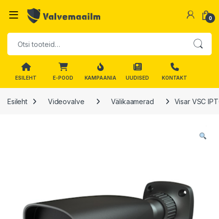
Skip to navigation
Skip to content
0
Otsi:
ESILEHT
E-POOD
KAMPAANIA
UUDISED
KONTAKT
Esileht
Videovalve
Välikaamerad
Visar VSC IPT