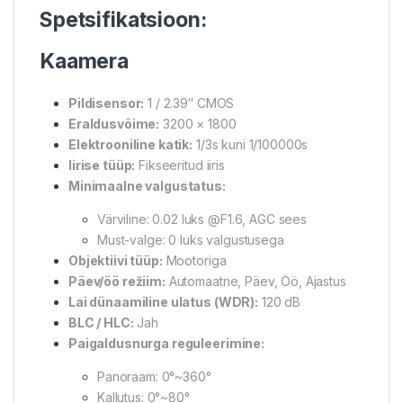
Spetsifikatsioon:
Kaamera
Pildisensor:
1 / 2.39″ CMOS
Eraldusvõime:
3200 × 1800
Elektrooniline katik:
1/3s kuni 1/100000s
Iirise tüüp:
Fikseeritud iiris
Minimaalne valgustatus:
Värviline: 0.02 luks @F1.6, AGC sees
Must-valge: 0 luks valgustusega
Objektiivi tüüp:
Mootoriga
Päev/öö režiim:
Automaatne, Päev, Öö, Ajastus
Lai dünaamiline ulatus (WDR):
120 dB
BLC / HLC:
Jah
Paigaldusnurga reguleerimine:
Panoraam: 0°~360°
Kallutus: 0°~80°