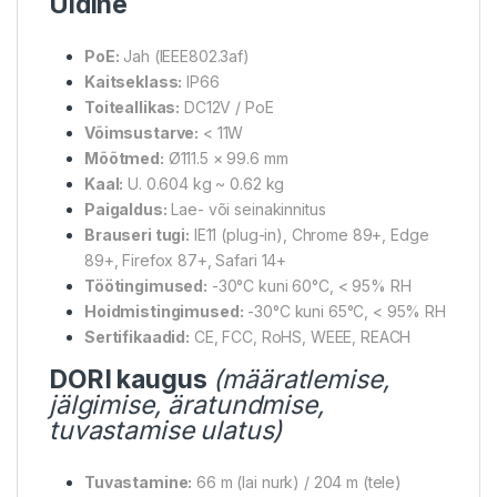
Üldine
PoE:
Jah (IEEE802.3af)
Kaitseklass:
IP66
Toiteallikas:
DC12V / PoE
Võimsustarve:
< 11W
Mõõtmed:
Ø111.5 × 99.6 mm
Kaal:
U. 0.604 kg ~ 0.62 kg
Paigaldus:
Lae- või seinakinnitus
Brauseri tugi:
IE11 (plug-in), Chrome 89+, Edge
89+, Firefox 87+, Safari 14+
Töötingimused:
-30°C kuni 60°C, < 95% RH
Hoidmistingimused:
-30°C kuni 65°C, < 95% RH
Sertifikaadid:
CE, FCC, RoHS, WEEE, REACH
DORI kaugus
(määratlemise,
jälgimise, äratundmise,
tuvastamise ulatus)
Tuvastamine:
66 m (lai nurk) / 204 m (tele)