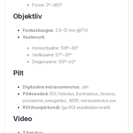
Pööre: 0°~360°
Objektiiv
Fookuskaugus:
2.8~12 mm @F1.6
Vaatenurk:
Horisontaalne: 108°~36°
Vertikaalne: 57°~20°
Diagonaalne: 129°~42°
Pilt
Digitaalne mürasummutus:
Jah
Pildiseaded:
ROI, heledus, kontrastsus, teravus,
pööramine, peegeldus, WDR, mürasummutus jne.
ROI (huvipiirkond):
Iga ROI seadistatav eraldi
Video
Tihendus: