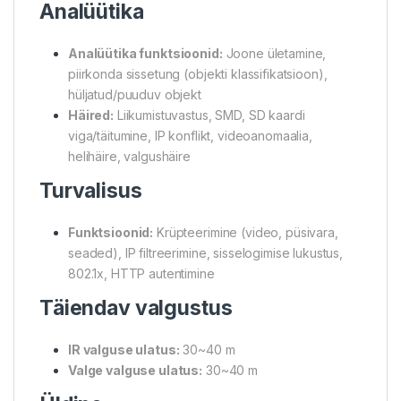
Analüütika
Analüütika funktsioonid:
Joone ületamine,
piirkonda sissetung (objekti klassifikatsioon),
hüljatud/puuduv objekt
Häired:
Liikumistuvastus, SMD, SD kaardi
viga/täitumine, IP konflikt, videoanomaalia,
helihäire, valgushäire
Turvalisus
Funktsioonid:
Krüpteerimine (video, püsivara,
seaded), IP filtreerimine, sisselogimise lukustus,
802.1x, HTTP autentimine
Täiendav valgustus
IR valguse ulatus:
30~40 m
Valge valguse ulatus:
30~40 m