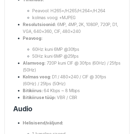
Peavool: H.265+/H.265/H.264+/H.264
kolmas voog: +MJPEG
Resolutsioonid:
6MP, 4MP, 2K, 1080P, 720P, D1,
VGA, 640×360, CIF, 480×240
Peavoog:
60Hz: kuni 6MP @30fps
50Hz: kuni 6MP @25fps
Alamvoog:
720P kuni CIF @ 30fps (60Hz) / 25fps
(50Hz)
Kolmas voog:
D1 / 480×240 / CIF @ 30fps
(60Hz) / 25fps (50Hz)
Bitikiirus:
64 Kbps ~ 8 Mbps
Bitikiiruse tüüp:
VBR / CBR
Audio
Helisisend/väljund:
1-kanaline sisend