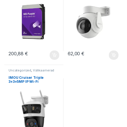
200,88
€
62,00
€
Uncategorized
,
Välikaamerad
IMOU Cruiser Triple
3+3+5MP IP Wi-Fi
pöördkaamera