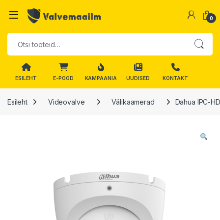
Skip to navigation
Skip to content
0
Otsi:
ESILEHT
E-POOD
KAMPAANIA
UUDISED
KONTAKT
Esileht
Videovalve
Välikaamerad
Dahua IPC-HD