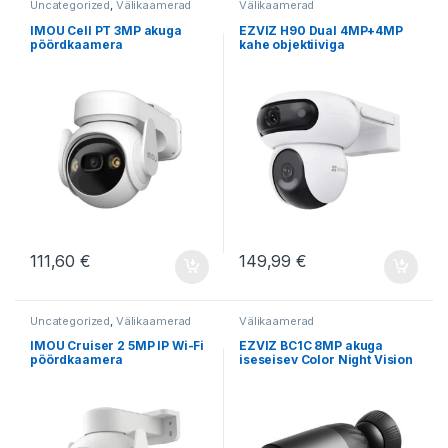
Uncategorized
,
Välikaamerad
Välikaamerad
IMOU Cell PT 3MP akuga
EZVIZ H90 Dual 4MP+4MP
pöördkaamera
kahe objektiiviga
pöördkaamera
111,60
€
149,99
€
Uncategorized
,
Välikaamerad
Välikaamerad
IMOU Cruiser 2 5MP IP Wi-Fi
EZVIZ BC1C 8MP akuga
pöördkaamera
iseseisev Color Night Vision
juhtmevaba kaamera