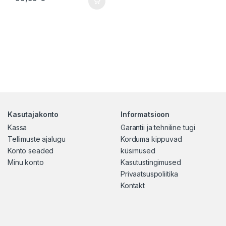
Kasutajakonto
Informatsioon
Kassa
Garantii ja tehniline tugi
Tellimuste ajalugu
Korduma kippuvad
Konto seaded
küsimused
Minu konto
Kasutustingimused
Privaatsuspoliitika
Kontakt