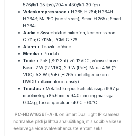
576@(1–25 fps)/704 × 480@(1–30 fps)
Videokompressioon
• H.265; H.264; H.264H;
H.264B; MJPEG (sub stream), Smart H.265+; Smart
H.264+
Audio
• Sisseehitatud mikrofon, kompressioon
G.711a; G.711Mu; PCM; G.726
Alarm
• Teavituspõhine
Meedia
• Puudub
Toide
• PoE ((802.3af) või 12VDC, võimsustarve
Basic: 2 W (12 VDC), 2.9 W (PoE); Max. : 4 W (12
VDC); 5.3 W (PoE) (H.265 + intelligence on+
DWDR + illuminator intensity)
Teostus
• Metallist korpus kaitseklassiga IP67 ja
mõõtmetega 85.6 mm × 94.0 mm ning massiga
0.34kg, töötemperatuur -40°C – 60°C
IPC-HDW1639T-A-IL
on Smart Dual Light IP kaamera
normaalse pildi ja lihtsa analüütikaga, mis sobib väikese
eelarvega videovalvelahenduste ehitamiseks