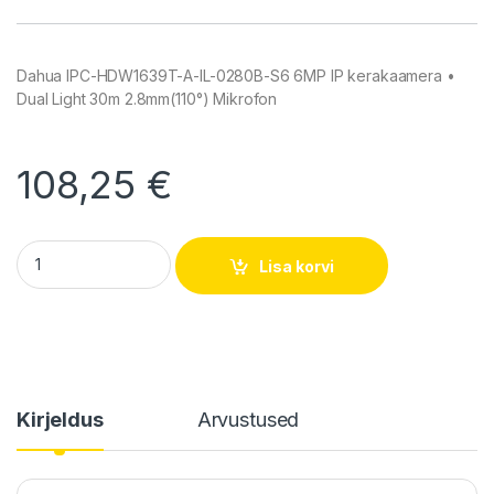
Dahua IPC-HDW1639T-A-IL-0280B-S6 6MP IP kerakaamera •
Dual Light 30m 2.8mm(110°) Mikrofon
108,25
€
Dahua IPC-HDW1639T-A-IL-0280B-S6 6MP IP kerakaamera q
Lisa korvi
Kirjeldus
Arvustused