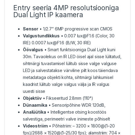
Entry seeria 4MP resolutsiooniga
Dual Light IP kaamera
Sensor
• 1/2.7” 6MP progressive scan CMOS
Valgustundlikkus
• 0.007 lux@F1.6 (Color, 30
IRE) 0.0007 lux@F1.6 (B/W, 30 IRE)
Öövalgus
• Smart funktsiooniga Dual Light kuni
30m. Tavaolekus on IR LED öisel ajal sisse lülitatud,
sihtmärgi tuvastamisel lülitub sisse valge valguse
LED ja salvestatakse värviline pilt koos täiendava
metadataga objekti kohta, sihtmärgi lahkumisel
kaadrist lülitub valge valgus välja ja IR valgus
uuesti sisse
Objektiiv
• Fikseeritud 2.8mm (110°)
Dünaamika
• Sensoripõhine WDR 120dB,
Analüütika
• Intelligentse otsing koostöös
salvestiga, perimeetri valve inimeste põhiselt
Videostriim
• Põhistriim: – 3200 × 1800@(1–20
fps)/2688 × 1520@(1–25/30 fps); alamstriim: 704 ×